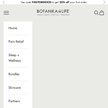
Ir al contenido
Use code
FIRSTORDER20
to get
20% off
your first order.
Anterior
Sig
Botanika Life
Menú
Buscar
Cesta
Home
Pain Relief
Sleep +
Wellness
Bundles
Skincare
Partners