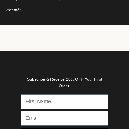
r
n
Leer más
e
w
r
e
l
e
a
s
e
s
Subscribe & Receive 20% OFF Your First
,
Order!
d
i
s
c
o
u
n