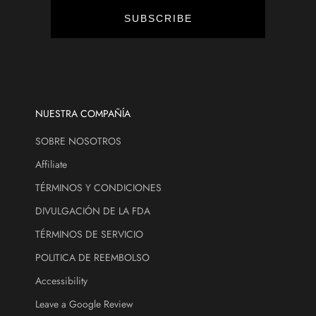
t
SUBSCRIBE
s
,
a
n
d
m
NUESTRA COMPAÑÍA
o
SOBRE NOSOTROS
r
e
Affiliate
.
TÉRMINOS Y CONDICIONES
DIVULGACIÓN DE LA FDA
ectrónico
TÉRMINOS DE SERVICIO
CRIBE
POLITICA DE REEMBOLSO
Accessibility
Leave a Google Review