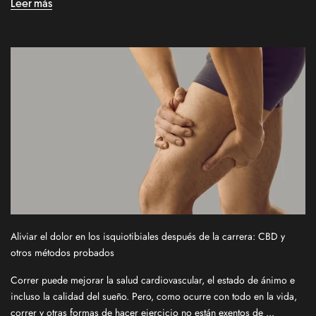
Leer más
p
f
o
r
o
u
r
n
e
w
s
l
e
t
Aliviar el dolor en los isquiotibiales después de la carrera: CBD y
t
otros métodos probados
e
r
Correr puede mejorar la salud cardiovascular, el estado de ánimo e
f
incluso la calidad del sueño. Pero, como ocurre con todo en la vida,
o
correr y otras formas de hacer ejercicio no están exentos de ...