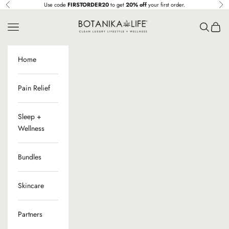
Ir al contenido
Use code
FIRSTORDER20
to get
20% off
your first order.
Anterior
Sig
Botanika Life
Menú
Buscar
Cesta
Home
Pain Relief
Sleep +
Wellness
Bundles
Skincare
Partners