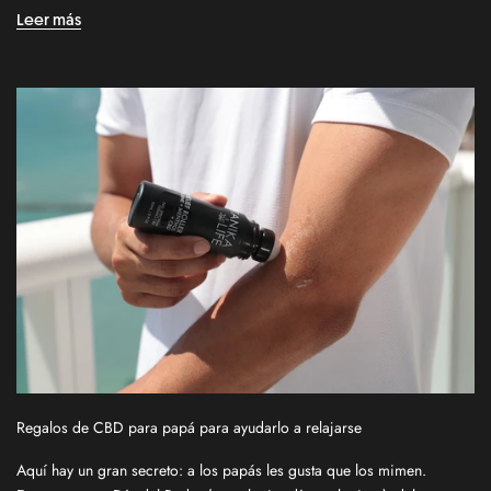
n
Leer más
u
p
f
o
r
o
u
r
n
e
w
s
l
e
t
t
Regalos de CBD para papá para ayudarlo a relajarse
e
r
Aquí hay un gran secreto: a los papás les gusta que los mimen.
f