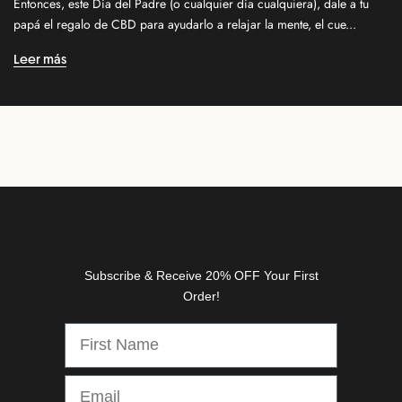
Entonces, este Día del Padre (o cualquier día cualquiera), dale a tu
o
papá el regalo de CBD para ayudarlo a relajar la mente, el cue...
r
n
Leer más
e
w
r
e
l
e
a
s
e
s
Subscribe & Receive 20% OFF Your First
,
Order!
d
i
s
c
o