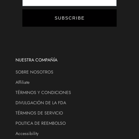
u
n
t
SUBSCRIBE
s
,
a
n
d
m
NUESTRA COMPAÑÍA
o
SOBRE NOSOTROS
r
e
Affiliate
.
TÉRMINOS Y CONDICIONES
DIVULGACIÓN DE LA FDA
ectrónico
TÉRMINOS DE SERVICIO
CRIBE
POLITICA DE REEMBOLSO
Accessibility