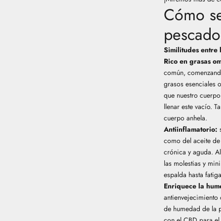
Cómo se
pescado
Similitudes entre 
Rico en grasas o
común, comenzando
grasos esenciales
que nuestro cuerpo
llenar este vacío. 
cuerpo anhela.
Antiinflamatorio:
s
como del aceite de
crónica y aguda. A
las molestias y min
espalda
hasta fatiga
Enriquece la hume
antienvejecimiento 
de humedad de la pi
con el CBD para el 