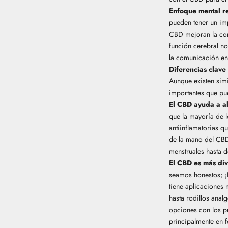
Enfoque mental r
pueden tener un imp
CBD mejoran la conc
función cerebral no
la comunicación ent
Diferencias clave
Aunque existen simi
importantes que pue
El CBD ayuda a ali
que la mayoría de 
antiinflamatorias q
de la mano del CBD
menstruales
hasta
d
El CBD es más div
seamos honestos; ¡
tiene aplicaciones
hasta rodillos anal
opciones con los p
principalmente en f