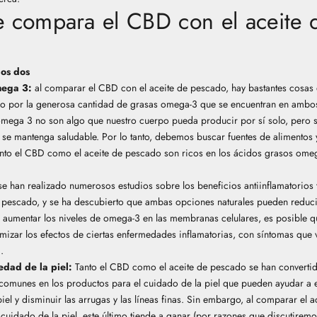
 compara el CBD con el aceite 
los dos
mega 3:
al comparar el CBD con el aceite de pescado, hay bastantes cosas
 por la generosa cantidad de grasas omega-3 que se encuentran en ambo
 omega 3
no son algo que nuestro cuerpo pueda producir por sí solo, pero 
 se mantenga saludable. Por lo tanto, debemos buscar fuentes de alimentos
Tanto el CBD como el aceite de pescado son ricos en los ácidos grasos ome
e han realizado numerosos estudios sobre los beneficios antiinflamatorios
 pescado, y se ha descubierto que ambas opciones naturales pueden reduci
l aumentar los niveles de omega-3 en las membranas celulares, es posible 
imizar los efectos de ciertas enfermedades inflamatorias, con síntomas qu
.
dad de la piel:
Tanto el CBD como el aceite de pescado se han convertid
comunes en los productos para el cuidado de la piel que pueden ayudar a e
el y disminuir las arrugas y las líneas finas. Sin embargo, al comparar el 
cuidado de la piel, este último tiende a ganar (por razones que discutiremo