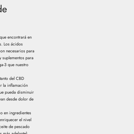
de
 que encontrará en
s.
Los ácidos
son necesarios para
 y suplementos para
ga-3 que nuestro
 tanto del CBD
r la inflamación
que pueda disminuir
e van desde
dolor de
o en ingredientes
nriquecer el nivel
aceite de pescado
s más adelante).