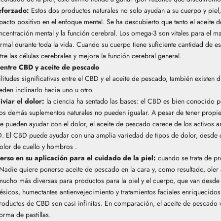
eforzado:
Estos dos productos naturales no solo ayudan a su cuerpo y piel
acto positivo en el enfoque mental. Se ha descubierto que tanto el aceite
entración mental y la función cerebral. Los omega-3 son vitales para el ma
rmal durante toda la vida. Cuando su cuerpo tiene suficiente cantidad de esta
re las células cerebrales y mejora la función cerebral general.
 entre CBD y aceite de pescado
litudes significativas entre el CBD y el aceite de pescado, también existen d
den inclinarlo hacia uno u otro.
viar el dolor:
la ciencia ha sentado las bases: el CBD es bien conocido 
los demás suplementos naturales no pueden igualar. A pesar de tener propi
ue pueden ayudar con el dolor, el aceite de pescado carece de los activos 
. El CBD puede ayudar con una amplia variedad de tipos de dolor, desde
olor de cuello y hombros
.
erso en su aplicación para el cuidado de la piel:
cuando se trata de pr
Nadie quiere ponerse aceite de pescado en la cara y, como resultado, ole
 mucho más diversas para productos para la piel y el cuerpo, que van des
gésicos, humectantes antienvejecimiento y
tratamientos faciales enriquecid
roductos de CBD son casi infinitas. En comparación, el aceite de pescado 
orma de pastillas.