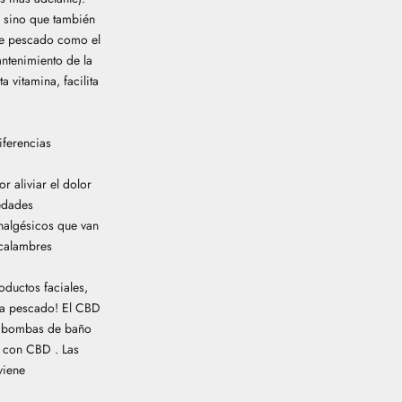
, sino que también
 de pescado como el
ntenimiento de la
 vitamina, facilita
iferencias
por
aliviar el dolor
edades
analgésicos que van
calambres
oductos faciales,
r a pescado! El CBD
de bombas de baño
os con CBD
. Las
viene