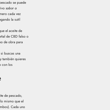
 pescado se puede
tivo
sabor a
úmero cada vez
gando la sutil
ue el aceite de
eñal de CBD falso o
no de obra para
 si buscas una
 y también quieres
o con los
e
eite de pescado,
 lo mismo que el
 ambos). Cada uno