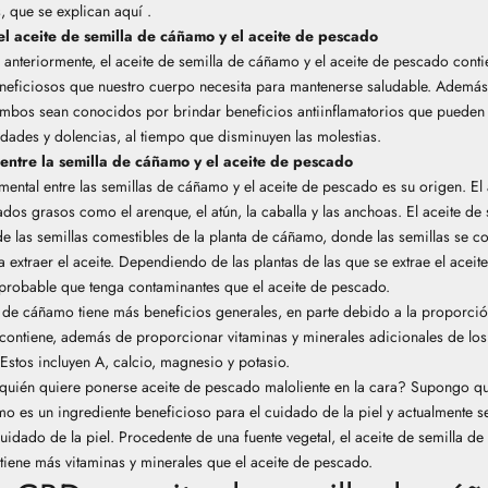
s, que se
explican aquí
.
 el aceite de semilla de cáñamo y el aceite de pescado
teriormente, el aceite de semilla de cáñamo y el aceite de pescado conti
eficiosos que nuestro cuerpo necesita para mantenerse saludable. Además
mbos sean conocidos por brindar beneficios antiinflamatorios que pueden
dades y dolencias, al tiempo que disminuyen las molestias.
 entre la semilla de cáñamo y el aceite de pescado
mental entre las semillas de cáñamo y el aceite de pescado es su origen. El
dos grasos como el arenque, el atún, la caballa y las anchoas. El aceite d
 de las semillas comestibles de la planta de cáñamo, donde las semillas se c
a extraer el aceite. Dependiendo de las plantas de las que se extrae el aceit
robable que tenga contaminantes que el aceite de pescado.
la de cáñamo tiene más beneficios generales, en parte debido a la proporci
ontiene, además de proporcionar vitaminas y minerales adicionales de los
Estos incluyen A, calcio, magnesio y potasio.
¿quién quiere ponerse aceite de pescado maloliente en la cara? Supongo que
o es un ingrediente beneficioso para el cuidado de la piel y actualmente 
uidado de la piel. Procedente de una fuente vegetal, el aceite de semilla 
tiene más vitaminas y minerales que el aceite de pescado.