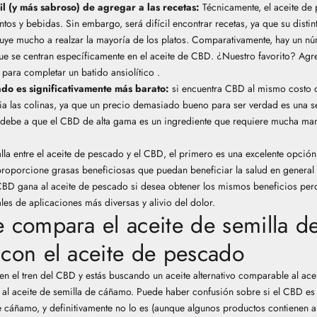
il (y más sabroso) de agregar a las recetas:
Técnicamente, el aceite de
ntos y bebidas. Sin embargo, será difícil encontrar recetas, ya que su distin
uye mucho a realzar la mayoría de los platos. Comparativamente, hay un n
e se centran específicamente en el aceite de CBD. ¿Nuestro favorito? Agre
 para completar un
batido ansiolítico
.
ado
es significativamente más barato:
si encuentra CBD al mismo costo q
ia las colinas, ya que un precio demasiado bueno para ser verdad es
una s
 debe a que el CBD de alta gama es un ingrediente que requiere mucha ma
alla entre el aceite de pescado y el CBD, el primero es una excelente opción
 proporcione grasas beneficiosas que puedan beneficiar la salud en general
 CBD gana al aceite de pescado si desea obtener los mismos beneficios per
les de aplicaciones más diversas y alivio del dolor.
 compara el aceite de semilla d
con el aceite de pescado
 en el tren del CBD y estás buscando un aceite alternativo comparable al ac
 al aceite de semilla de cáñamo. Puede haber confusión sobre si el CBD es
de cáñamo, y definitivamente no lo es (aunque algunos productos contienen