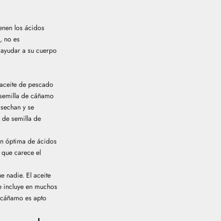
enen los ácidos
, no es
 ayudar a su cuerpo
 aceite de pescado
e semilla de cáñamo
osechan y se
e de semilla de
ón óptima de ácidos
 que carece el
 nadie. El aceite
se incluye en muchos
de cáñamo es
apto