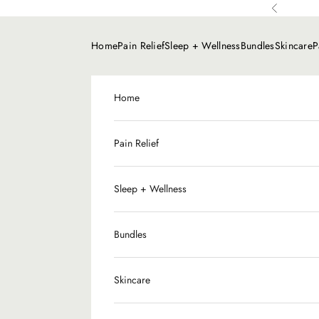
Ir al contenido
Anterior
Home
Pain Relief
Sleep + Wellness
Bundles
Skincare
P
Home
Pain Relief
Sleep + Wellness
Bundles
Skincare