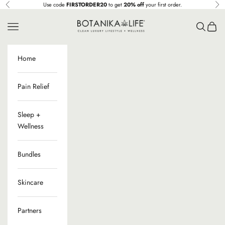
Ir al contenido
Use code
FIRSTORDER20
to get
20% off
your first order.
Anterior
Sig
Botanika Life
Menú
Buscar
Cesta
Home
Pain Relief
Sleep +
Wellness
Bundles
Skincare
Partners