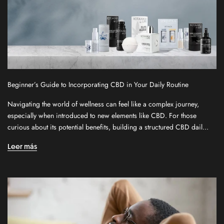
Beginner’s Guide to Incorporating CBD in Your Daily Routine
S
Navigating the world of wellness can feel like a complex journey,
i
especially when introduced to new elements like CBD. For those
g
curious about its potential benefits, building a structured CBD dail...
n
u
Leer más
p
f
o
r
o
u
r