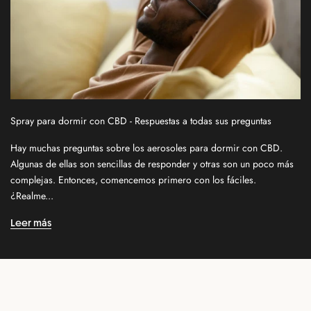
n
e
w
s
l
e
t
Spray para dormir con CBD - Respuestas a todas sus preguntas
t
e
Hay muchas preguntas sobre los aerosoles para dormir con CBD.
r
Algunas de ellas son sencillas de responder y otras son un poco más
f
complejas. Entonces, comencemos primero con los fáciles.
o
¿Realme...
r
n
Leer más
e
w
r
e
l